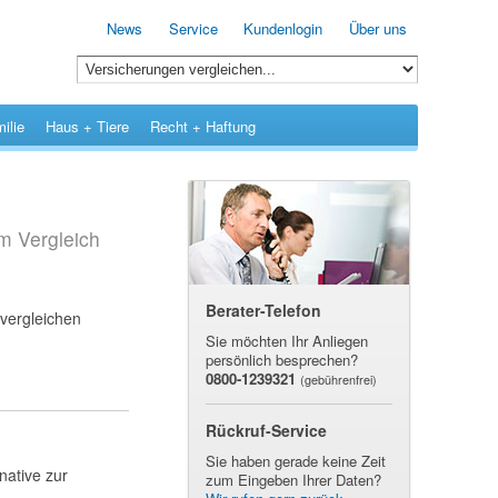
News
Service
Kundenlogin
Über uns
ilie
Haus + Tiere
Recht + Haftung
m Vergleich
Berater-Telefon
 vergleichen
Sie möchten Ihr Anliegen
persönlich besprechen?
0800-1239321
(gebührenfrei)
Rückruf-Service
Sie haben gerade keine Zeit
native zur
zum Eingeben Ihrer Daten?