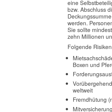
eine Selbstbeteil
bzw. Abschluss d
Deckungssumme, d
werden. Personen
Sie sollte mindes
zehn Millionen u
Folgende Risiken 
Mietsachschäde
Boxen und Pfe
Forderungsaus
Vorübergehende
weltweit
Fremdhütung (
Mitversicherun