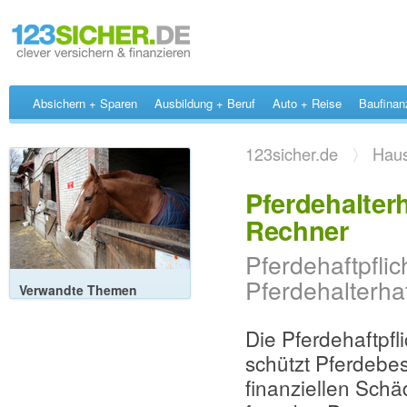
Absichern + Sparen
Ausbildung + Beruf
Auto + Reise
Baufinan
123sicher.de
〉
Haus
Pferdehalterh
Rechner
Pferdehaftpflic
Pferdehalterhaf
Verwandte Themen
Die Pferdehaftpfl
schützt Pferdebes
finanziellen Schä