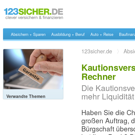
Absichern + Sparen
Ausbildung + Beruf
Auto + Reise
Baufinan
123sicher.de
〉
Absi
Kautionsvers
Rechner
Die Kautionsve
mehr Liquiditä
Verwandte Themen
Haben Sie die Ch
großen Auftrag, d
Bürgschaft übersch