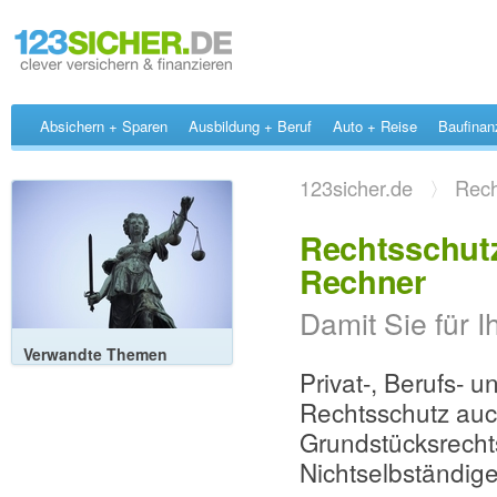
Absichern + Sparen
Ausbildung + Beruf
Auto + Reise
Baufinan
123sicher.de
〉
Rech
Rechtsschutz
Rechner
Damit Sie für 
Verwandte Themen
Privat-, Berufs- u
Rechtsschutz au
Grundstücksrecht
Nichtselbständig